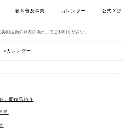
教育普及事業
カレンダー
公式Ｘ
な美術活動の発表の場としてご利用ください。
>カレンダー
を」展作品紹介
月見
ズ