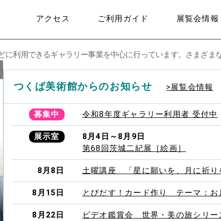
アクセス
ご利用ガイド
展覧会情報
どに利用できるギャラリー事業を中心に行っています。さまざま
つくば美術館からのお知らせ
>展覧会情報
募集中
令和8年度ギャラリー利用者 受付中
展示室
8月4日～8月9日
第68回茨城二紀展［絵画］
8月8日
土曜講座 「星に願いを、月に祈り
8月15日
とびだす！カード作り テーマ：お
8月22日
ビデオ鑑賞会 世界・美の旅シリー